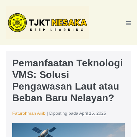
Lompat
ke
konten
Tog
Men
Pemanfaatan Teknologi
VMS: Solusi
Pengawasan Laut atau
Beban Baru Nelayan?
Faturohman Ariib
|
Diposting pada
April 15, 2025