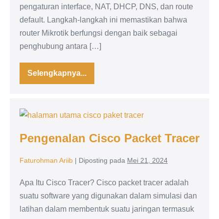
pengaturan interface, NAT, DHCP, DNS, dan route
default. Langkah-langkah ini memastikan bahwa
router Mikrotik berfungsi dengan baik sebagai
penghubung antara […]
Selengkapnya...
Konfigurasi
Dasar
Router
Mikrotik:
Local
Pengenalan
Area
Network
Cisco
Pengenalan Cisco Packet Tracer
Packet
Tracer
Faturohman Ariib
|
Diposting pada
Mei 21, 2024
Apa Itu Cisco Tracer? Cisco packet tracer adalah
suatu software yang digunakan dalam simulasi dan
latihan dalam membentuk suatu jaringan termasuk