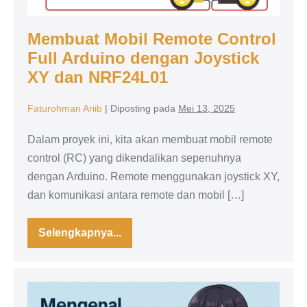
XY
dan
Membuat Mobil Remote Control
NRF24L01
Full Arduino dengan Joystick
XY dan NRF24L01
Faturohman Ariib
|
Diposting pada
Mei 13, 2025
Dalam proyek ini, kita akan membuat mobil remote
control (RC) yang dikendalikan sepenuhnya
dengan Arduino. Remote menggunakan joystick XY,
dan komunikasi antara remote dan mobil […]
Selengkapnya...
Membuat
Mobil
Remote
Control
Full
Mengenal
Arduino
dengan