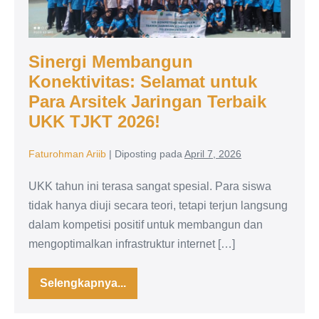
untuk
Para
Arsitek
Sinergi Membangun
Jaringan
Konektivitas: Selamat untuk
Terbaik
Para Arsitek Jaringan Terbaik
UKK
UKK TJKT 2026!
TJKT
2026!
Faturohman Ariib
|
Diposting pada
April 7, 2026
UKK tahun ini terasa sangat spesial. Para siswa
tidak hanya diuji secara teori, tetapi terjun langsung
dalam kompetisi positif untuk membangun dan
mengoptimalkan infrastruktur internet […]
Selengkapnya...
Sinergi
Membangun
Konektivitas: