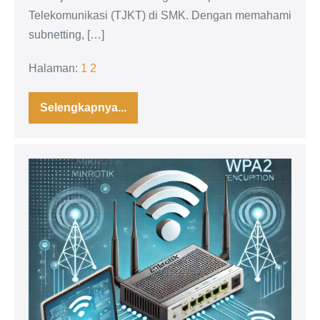
Telekomunikasi (TJKT) di SMK. Dengan memahami
subnetting, […]
Halaman:
1
2
Selengkapnya...
Mengenal
Subnetting:
Teknik
Dasar
Pembagian
Panduan
Jaringan
Komputer
Lengkap
Jaringan
Wireless
MikroTik:
Dasar
hingga
Konfigurasi