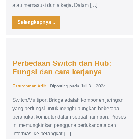
Hadapi
atau memasuki dunia kerja. Dalam […]
Dunia
Nyata
Selengkapnya...
UKK
TJKT
2025:
Kolaborasi
Hebat
Perbedaan
Bersama
PT.
Switch
Palindo.net,
Perbedaan Switch dan Hub:
Bukti
dan
Kesiapan
Fungsi dan cara kerjanya
Hub:
Siswa
Hadapi
Fungsi
Dunia
Faturohman Ariib
|
Diposting pada
Juli 31, 2024
Nyata
dan
cara
Switch/Multiport Bridge adalah komponen jaringan
kerjanya
yang berfungsi untuk menghubungkan beberapa
perangkat komputer dalam sebuah jaringan. Proses
ini memungkinkan pengguna bertukar data dan
informasi ke perangkat […]