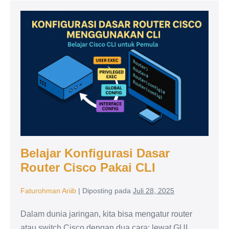
Selamat
untuk
Belajar
Para
Arsitek
Konfigurasi
Jaringan
Terbaik
Dasar
UKK
Router
TJKT
2026!
Cisco
Pakai
CLI
Belajar Konfigurasi Dasar
Router Cisco Pakai CLI
Faturohman Ariib
|
Diposting pada
Juli 28, 2025
Dalam dunia jaringan, kita bisa mengatur router
atau switch Cisco dengan dua cara: lewat GUI