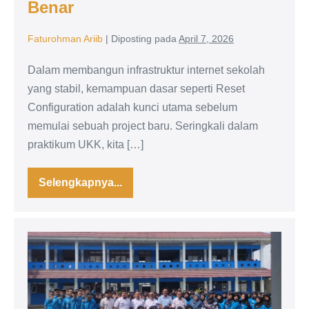
Benar
Faturohman Ariib
|
Diposting pada
April 7, 2026
Dalam membangun infrastruktur internet sekolah
yang stabil, kemampuan dasar seperti Reset
Configuration adalah kunci utama sebelum
memulai sebuah project baru. Seringkali dalam
praktikum UKK, kita […]
Selengkapnya...
Master
Guide:
Melakukan
Reset
MikroTik
Sinergi
dengan
Aman
Membangun
dan
Benar
Konektivitas:
Selamat