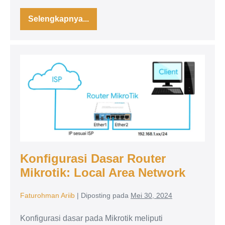
Selengkapnya...
Perbedaan
Switch
dan
Hub:
Fungsi
Konfigurasi
dan
cara
Dasar
kerjanya
Router
Mikrotik:
Local
Area
Network
Konfigurasi Dasar Router
Mikrotik: Local Area Network
Faturohman Ariib
|
Diposting pada
Mei 30, 2024
Konfigurasi dasar pada Mikrotik meliputi