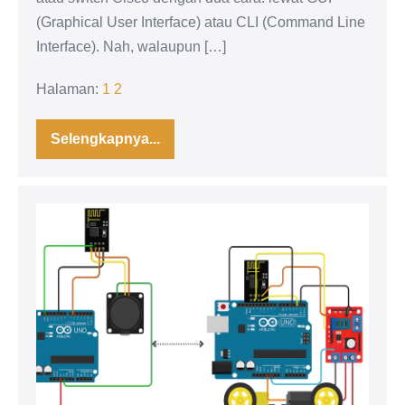
(Graphical User Interface) atau CLI (Command Line
Interface). Nah, walaupun […]
Halaman:
1
2
Selengkapnya...
Belajar
Konfigurasi
Dasar
Router
Cisco
Membuat
Pakai
CLI
Mobil
Remote
Control
Full
Arduino
dengan
Joystick