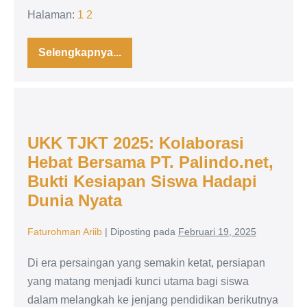
Halaman:
1
2
Selengkapnya...
Panduan
Lengkap
Jaringan
Wireless
MikroTik:
UKK
Dasar
hingga
TJKT
Konfigurasi
UKK TJKT 2025: Kolaborasi
2025:
Hebat Bersama PT. Palindo.net,
Kolaborasi
Bukti Kesiapan Siswa Hadapi
Hebat
Dunia Nyata
Bersama
PT.
Faturohman Ariib
|
Diposting pada
Februari 19, 2025
Palindo.net,
Bukti
Di era persaingan yang semakin ketat, persiapan
Kesiapan
yang matang menjadi kunci utama bagi siswa
Siswa
dalam melangkah ke jenjang pendidikan berikutnya