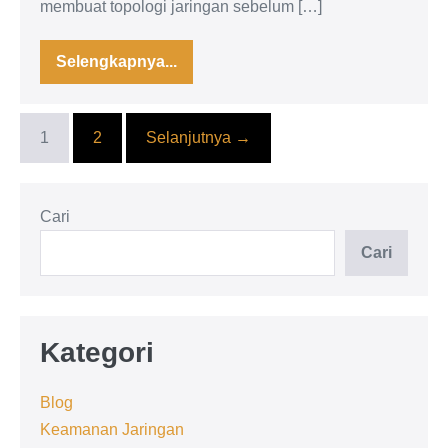
membuat topologi jaringan sebelum […]
Selengkapnya...
Pengenalan
Cisco
Packet
Tracer
1
2
Selanjutnya →
Cari
Cari
Kategori
Blog
Keamanan Jaringan