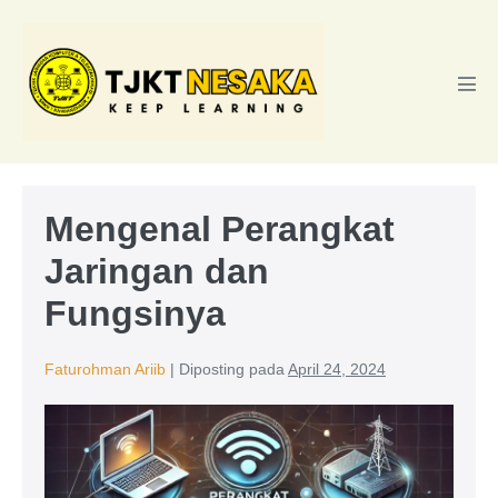
Lompat
ke
konten
Tog
Men
Mengenal Perangkat
Jaringan dan
Fungsinya
Faturohman Ariib
|
Diposting pada
April 24, 2024