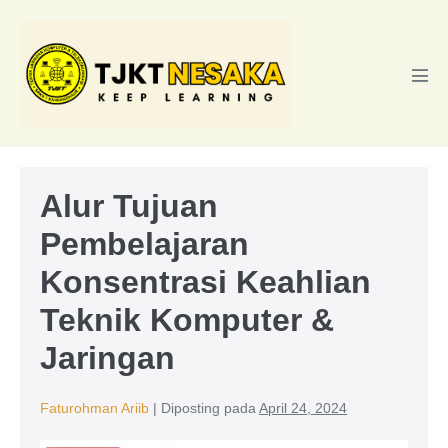
Lompat
ke
konten
Tog
Men
Alur Tujuan
Pembelajaran
Konsentrasi Keahlian
Teknik Komputer &
Jaringan
Faturohman Ariib
|
Diposting pada
April 24, 2024