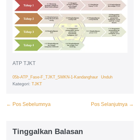
ATP TJKT
05b-ATP_Fase-F_TJKT_SMKN-1-Kandanghaur
Unduh
Kategori:
TJKT
Navigasi
← Pos Sebelumnya
Pos Selanjutnya →
Tulisan
Tinggalkan Balasan