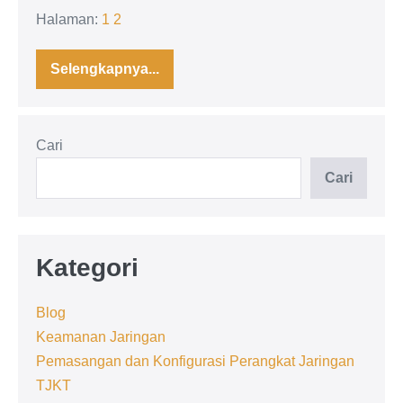
Halaman:
1
2
Selengkapnya...
Pemanfaatan
Teknologi
VMS:
Solusi
Pengawasan
Cari
Laut
atau
Beban
Cari
Baru
Nelayan?
Kategori
Blog
Keamanan Jaringan
Pemasangan dan Konfigurasi Perangkat Jaringan
TJKT