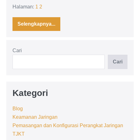
Halaman:
1
2
Selengkapnya...
Pemanfaatan
Teknologi
VMS:
Solusi
Pengawasan
Cari
Laut
atau
Beban
Cari
Baru
Nelayan?
Kategori
Blog
Keamanan Jaringan
Pemasangan dan Konfigurasi Perangkat Jaringan
TJKT