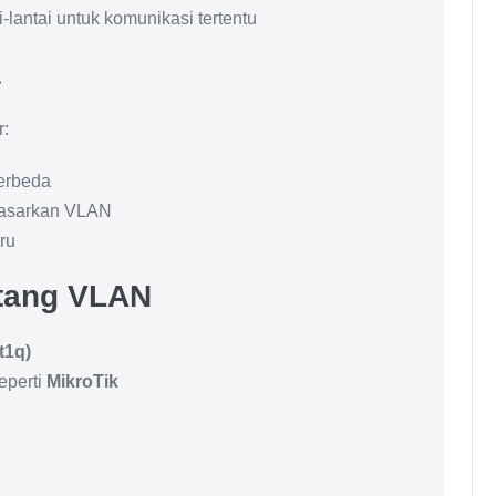
antai untuk komunikasi tertentu
a
r:
erbeda
rdasarkan VLAN
ru
tang VLAN
t1q)
eperti
MikroTik