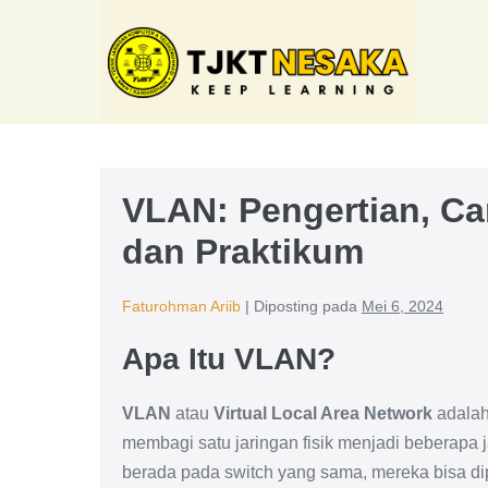
Lompat
ke
konten
VLAN: Pengertian, Car
dan Praktikum
Faturohman Ariib
|
Diposting pada
Mei 6, 2024
Apa Itu VLAN?
VLAN
atau
Virtual Local Area Network
adalah
membagi satu jaringan fisik menjadi beberapa j
berada pada switch yang sama, mereka bisa d