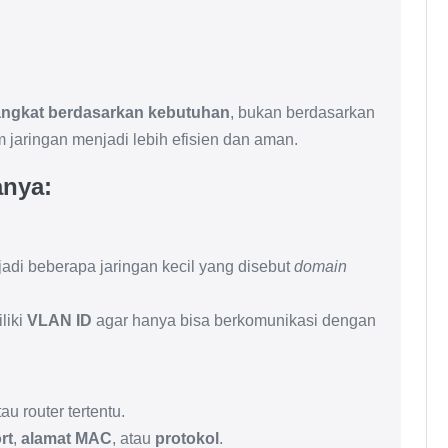
ngkat berdasarkan kebutuhan
, bukan berdasarkan
m jaringan menjadi lebih efisien dan aman.
anya:
di beberapa jaringan kecil yang disebut
domain
liki
VLAN ID
agar hanya bisa berkomunikasi dengan
au router tertentu.
rt
,
alamat MAC
, atau
protokol
.