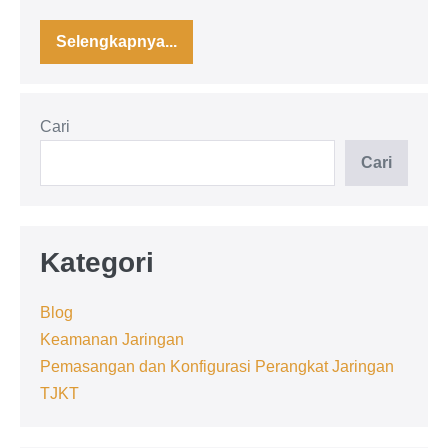
Selengkapnya...
Panduan
Lengkap
Jaringan
Wireless
MikroTik:
Cari
Dasar
hingga
Konfigurasi
Cari
Kategori
Blog
Keamanan Jaringan
Pemasangan dan Konfigurasi Perangkat Jaringan
TJKT