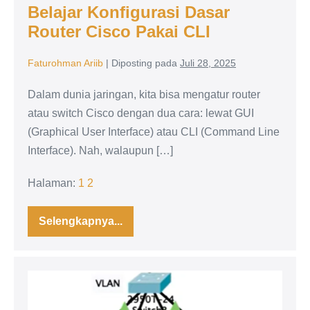
Belajar Konfigurasi Dasar
Router Cisco Pakai CLI
Faturohman Ariib
|
Diposting pada
Juli 28, 2025
Dalam dunia jaringan, kita bisa mengatur router
atau switch Cisco dengan dua cara: lewat GUI
(Graphical User Interface) atau CLI (Command Line
Interface). Nah, walaupun […]
Halaman:
1
2
Selengkapnya...
Belajar
Konfigurasi
Dasar
Router
Cisco
VLAN:
Pakai
CLI
Pengertian,