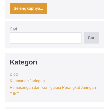
Selengkapnya...
VLAN:
Pengertian,
Cara
kerja,
Implementasi
Cari
dan
Praktikum
Cari
Kategori
Blog
Keamanan Jaringan
Pemasangan dan Konfigurasi Perangkat Jaringan
TJKT