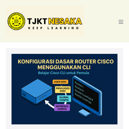
Lompat
ke
konten
Tog
Men
Belajar
Konfigurasi
Dasar
Router
Cisco
Pakai
CLI