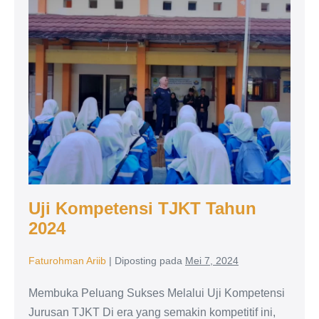
PT.
Kompetensi
Palindo.net,
Bukti
TJKT
Kesiapan
Tahun
Siswa
Hadapi
2024
Dunia
Nyata
Uji Kompetensi TJKT Tahun
2024
Faturohman Ariib
|
Diposting pada
Mei 7, 2024
Membuka Peluang Sukses Melalui Uji Kompetensi
Jurusan TJKT Di era yang semakin kompetitif ini,