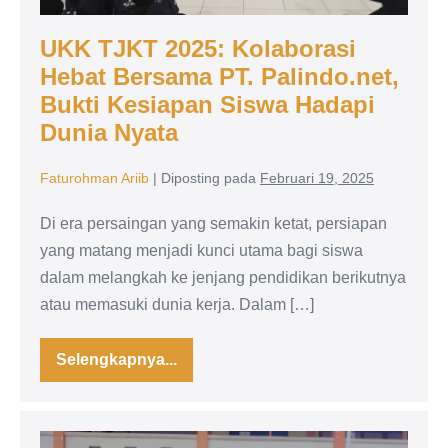
Siswa
UKK TJKT 2025: Kolaborasi
Hadapi
Hebat Bersama PT. Palindo.net,
Dunia
Bukti Kesiapan Siswa Hadapi
Nyata
Dunia Nyata
Faturohman Ariib
|
Diposting pada
Februari 19, 2025
Di era persaingan yang semakin ketat, persiapan
yang matang menjadi kunci utama bagi siswa
dalam melangkah ke jenjang pendidikan berikutnya
atau memasuki dunia kerja. Dalam […]
Selengkapnya...
UKK
TJKT
2025:
Kolaborasi
Hebat
Uji
Bersama