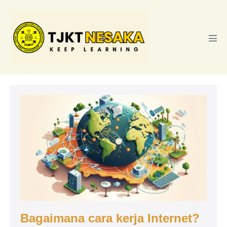
Lompat
ke
konten
Tog
Men
Bagaimana
cara
kerja
Internet?
Bagaimana cara kerja Internet?