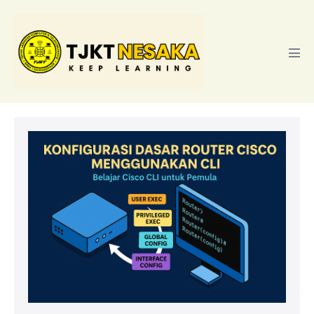
Lompat
ke
konten
Tog
Men
Belajar
Konfigurasi
Dasar
Router
Cisco
Pakai
CLI