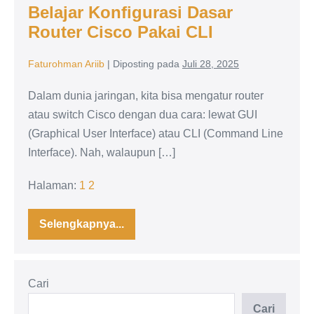
Belajar Konfigurasi Dasar
Router Cisco Pakai CLI
Faturohman Ariib
|
Diposting pada
Juli 28, 2025
Dalam dunia jaringan, kita bisa mengatur router
atau switch Cisco dengan dua cara: lewat GUI
(Graphical User Interface) atau CLI (Command Line
Interface). Nah, walaupun […]
Halaman:
1
2
Selengkapnya...
Belajar
Konfigurasi
Dasar
Router
Cisco
Cari
Pakai
CLI
Cari