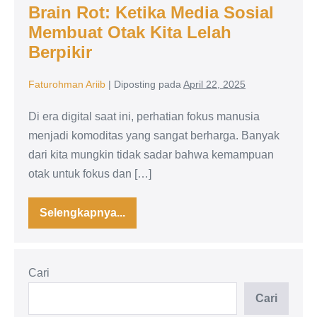
Brain Rot: Ketika Media Sosial
Membuat Otak Kita Lelah
Berpikir
Faturohman Ariib
|
Diposting pada
April 22, 2025
Di era digital saat ini, perhatian fokus manusia
menjadi komoditas yang sangat berharga. Banyak
dari kita mungkin tidak sadar bahwa kemampuan
otak untuk fokus dan […]
Selengkapnya...
Brain
Rot:
Ketika
Media
Sosial
Cari
Membuat
Otak
Kita
Cari
Lelah