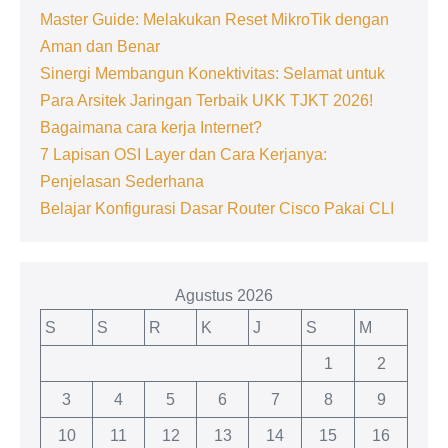
Master Guide: Melakukan Reset MikroTik dengan
Aman dan Benar
Sinergi Membangun Konektivitas: Selamat untuk
Para Arsitek Jaringan Terbaik UKK TJKT 2026!
Bagaimana cara kerja Internet?
7 Lapisan OSI Layer dan Cara Kerjanya:
Penjelasan Sederhana
Belajar Konfigurasi Dasar Router Cisco Pakai CLI
Agustus 2026
S
S
R
K
J
S
M
1
2
3
4
5
6
7
8
9
10
11
12
13
14
15
16