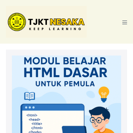
Lompat
ke
konten
Tog
Men
Modul
Belajar
HTML
Dasar
untuk
Pemula:
Panduan
Lengkap
dengan
Contoh