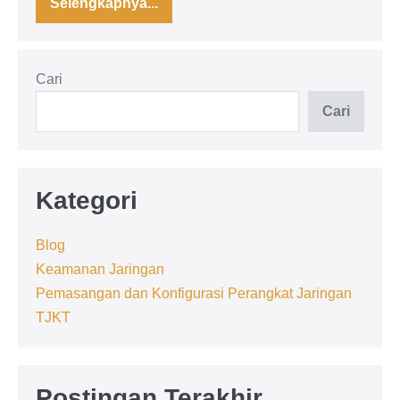
Selengkapnya...
Modul
Belajar
HTML
Dasar
untuk
Cari
Pemula:
Panduan
Lengkap
Cari
dengan
Contoh
dan
Penjelasan
Kategori
Blog
Keamanan Jaringan
Pemasangan dan Konfigurasi Perangkat Jaringan
TJKT
Postingan Terakhir