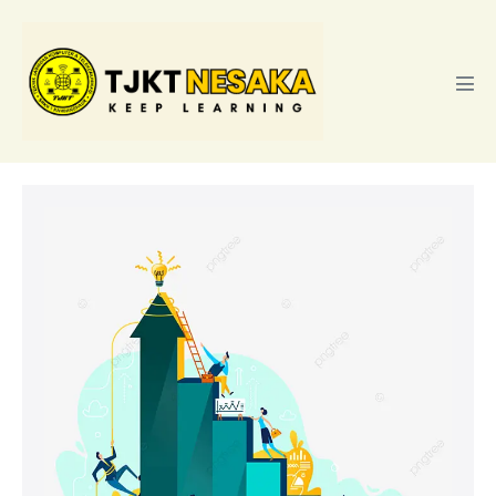
Lompat
ke
konten
Tog
Men
Capaian
Pembelajaran
Teknik
Komputer
dan
Jaringan