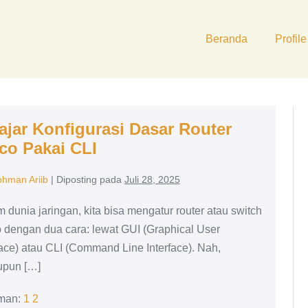
Beranda
Profile
ajar Konfigurasi Dasar Router
co Pakai CLI
ohman Ariib
|
Diposting pada
Juli 28, 2025
 dunia jaringan, kita bisa mengatur router atau switch
 dengan dua cara: lewat GUI (Graphical User
face) atau CLI (Command Line Interface). Nah,
upun […]
man:
1
2