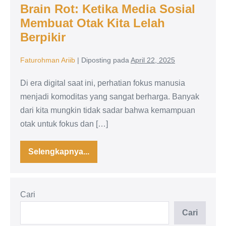
Brain Rot: Ketika Media Sosial
Membuat Otak Kita Lelah
Berpikir
Faturohman Ariib
|
Diposting pada
April 22, 2025
Di era digital saat ini, perhatian fokus manusia
menjadi komoditas yang sangat berharga. Banyak
dari kita mungkin tidak sadar bahwa kemampuan
otak untuk fokus dan […]
Selengkapnya...
Brain
Rot:
Ketika
Media
Sosial
Cari
Membuat
Otak
Kita
Cari
Lelah