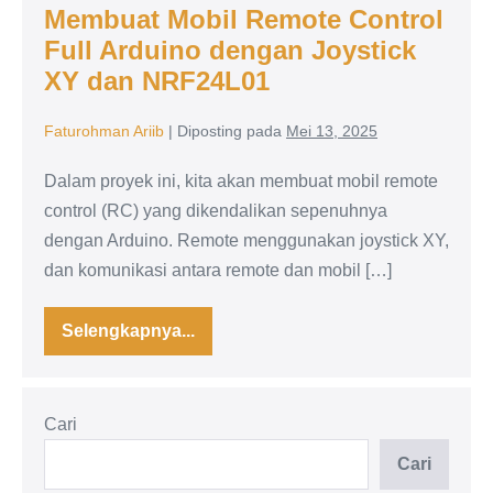
Membuat Mobil Remote Control
NRF24L01
Full Arduino dengan Joystick
XY dan NRF24L01
Faturohman Ariib
|
Diposting pada
Mei 13, 2025
Dalam proyek ini, kita akan membuat mobil remote
control (RC) yang dikendalikan sepenuhnya
dengan Arduino. Remote menggunakan joystick XY,
dan komunikasi antara remote dan mobil […]
Selengkapnya...
Membuat
Mobil
Remote
Control
Full
Cari
Arduino
dengan
Joystick
Cari
XY